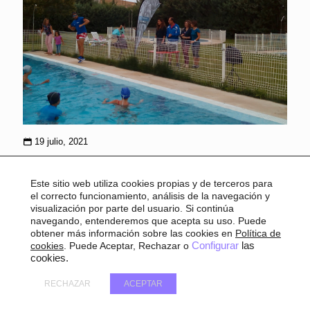
19 julio, 2021
Julio y agosto llenan la provincia de
Ganas de Deporte con Diputación
Este sitio web utiliza cookies propias y de terceros para
el correcto funcionamiento, análisis de la navegación y
de Palencia
visualización por parte del usuario. Si continúa
navegando, entenderemos que acepta su uso. Puede
obtener más información sobre las cookies en
Política de
La Diputación de Palencia pone en marcha desde este lunes 19
cookies
. Puede Aceptar, Rechazar o
Configurar
las
de julio, su programación Ganas de Deporte que llegará a 70
cookies.
localidades palentinas. Una programación compuesta por tres
modalidades, “Muévete en las piscinas”, “Acércate
[…]
RECHAZAR
ACEPTAR