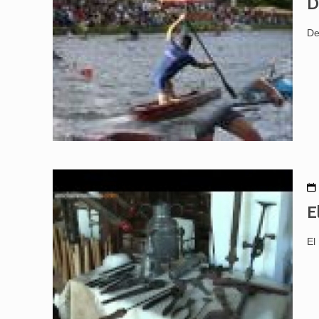
D
De
E
El