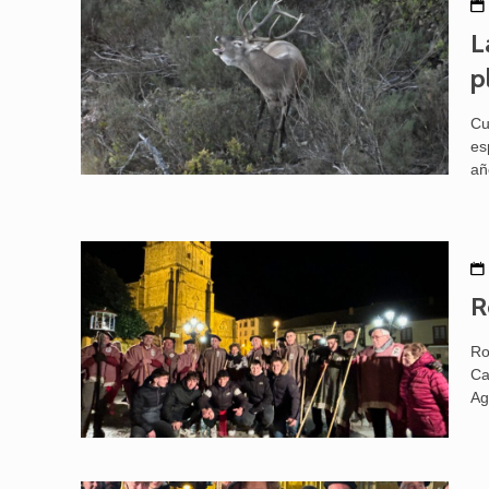
L
p
Cu
es
añ
R
Ro
Ca
Ag