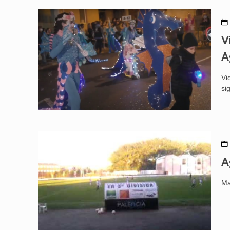
V
A
Vi
si
A
Ma