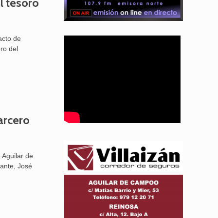
El tesoro
acto de
oro del
arcero
 Aguilar de
ante, José