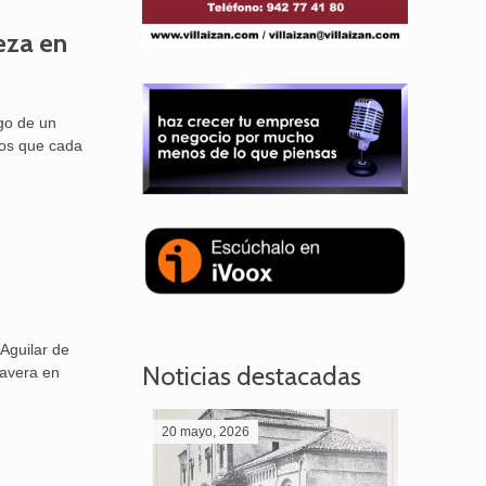
eza en
go de un
sos que cada
Aguilar de
Noticias destacadas
mavera en
20 mayo, 2026
28 abril,