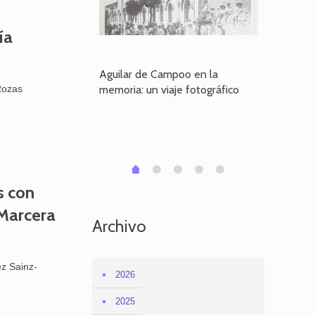
ía
poo en la
Aguilar de Campoo en la
El dueño
je fotográfico
memoria: un viaje fotográfico
defiende
Rozas
Aguilar
1
2
3
4
0
s con
Marcera
Archivo
z Sainz-
2026
2025