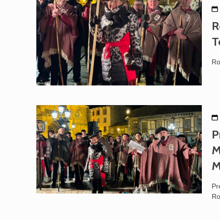
R
T
Ro
P
M
M
Pr
Ro