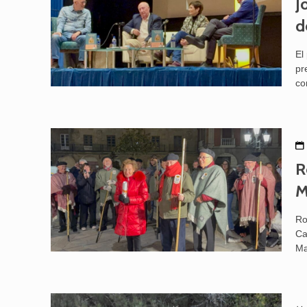
J
d
El
pr
co
R
M
Ro
Ca
Ma