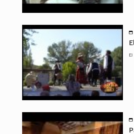
E
El
P