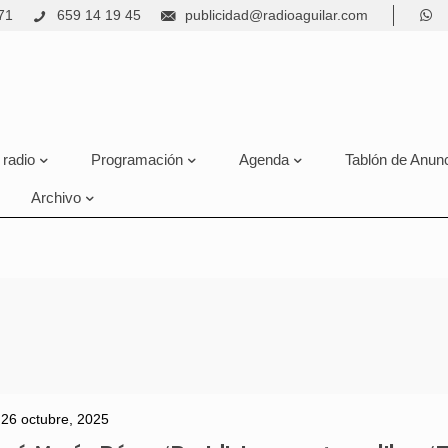
71
659 14 19 45
publicidad@radioaguilar.com
 radio
Programación
Agenda
Tablón de Anun
Archivo
26 octubre, 2025