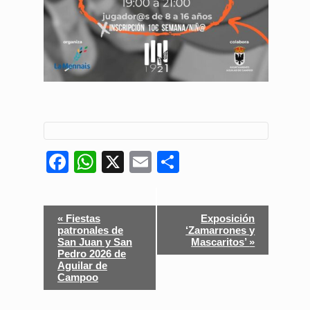
Facebook
WhatsApp
X
Email
Compartir
Navegación
«
Fiestas
Exposición
del
patronales de
‘Zamarrones y
San Juan y San
Mascaritos’
»
Evento
Pedro 2026 de
Aguilar de
Campoo