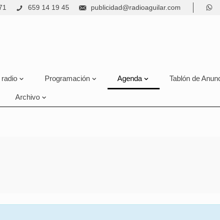
71
659 14 19 45
publicidad@radioaguilar.com
 radio
Programación
Agenda
Tablón de Anun
Archivo