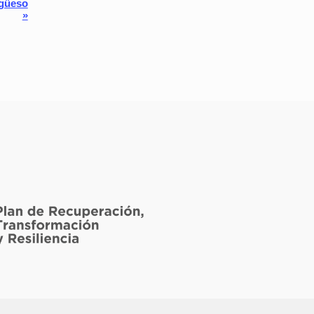
rgüeso
»