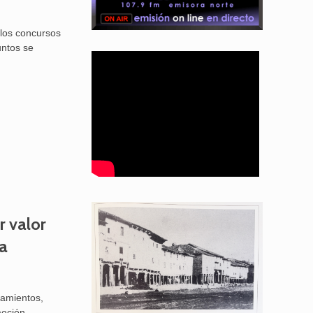
 los concursos
untos se
 valor
la
tamientos,
moción