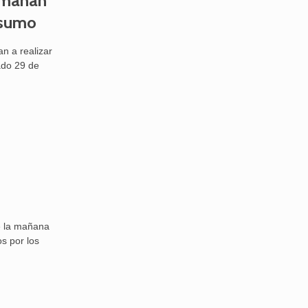
ermanan
nsumo
n a realizar
bado 29 de
de la mañana
s por los