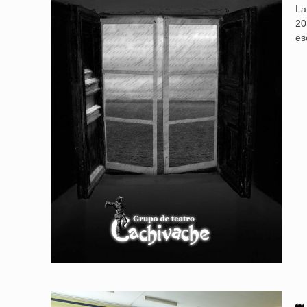
La
20
es