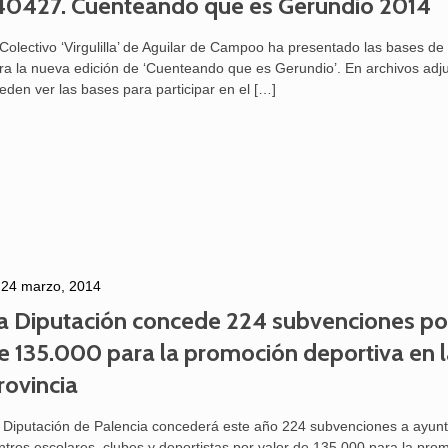
40427. Cuenteando que es Gerundio 2014
 Colectivo ‘Virgulilla’ de Aguilar de Campoo ha presentado las bases de
ra la nueva edición de ‘Cuenteando que es Gerundio’. En archivos adj
eden ver las bases para participar en el
[…]
24 marzo, 2014
a Diputación concede 224 subvenciones por
e 135.000 para la promoción deportiva en 
rovincia
 Diputación de Palencia concederá este año 224 subvenciones a ayun
ntros escolares, clubes y deportistas por valor de 135.000 para la pro