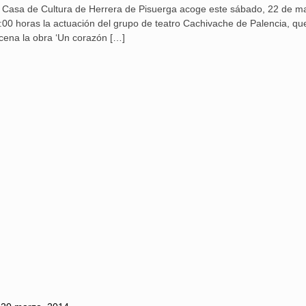
 Casa de Cultura de Herrera de Pisuerga acoge este sábado, 22 de ma
:00 horas la actuación del grupo de teatro Cachivache de Palencia, q
cena la obra ‘Un corazón
[…]
Aguilar de Cam
memoria: un via