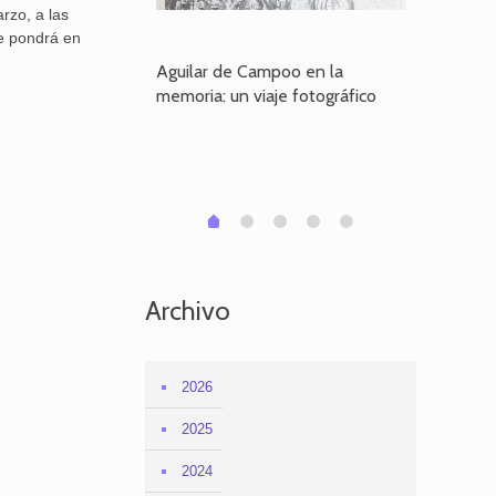
rzo, a las
ue pondrá en
poo en la
Aguilar de Campoo en la
El dueño
je fotográfico
memoria: un viaje fotográfico
defiende
Aguilar
1
2
3
4
0
Archivo
2026
2025
2024