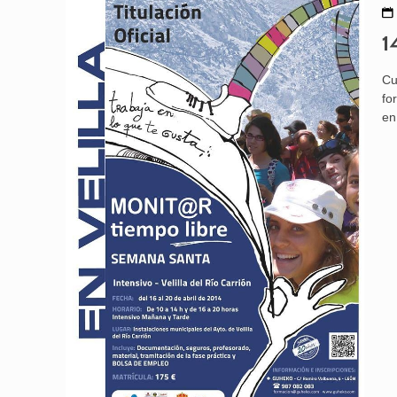
1
Cu
fo
en