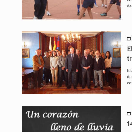
de
E
t
El
de
co
1