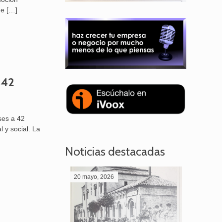
de
[…]
 42
ses a 42
 y social. La
Noticias destacadas
20 mayo, 2026
28 abril,