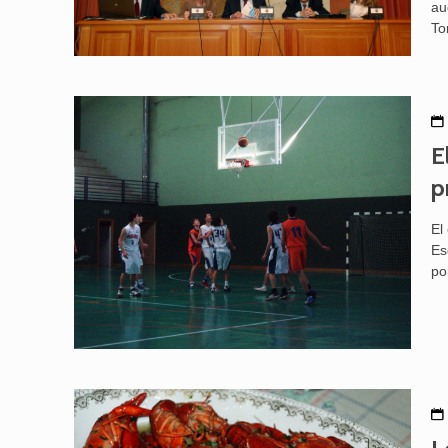
au
To
E
p
El
Es
po