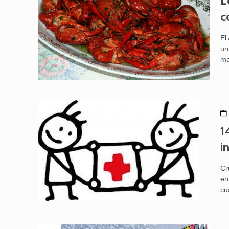
L
c
El
un
ma
1
i
Cr
en
cu