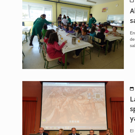
A
s
En
de
sa
L
s
y
El