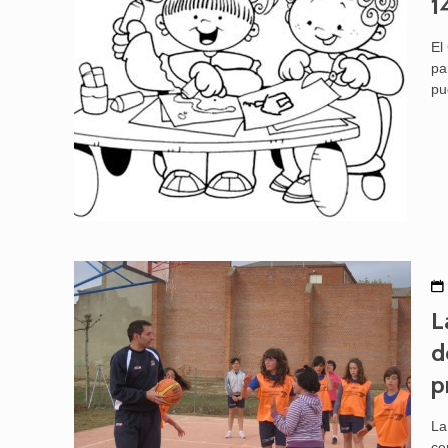
1
El
pa
pu
L
d
p
La
ce