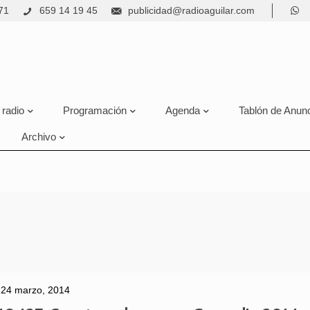
71
659 14 19 45
publicidad@radioaguilar.com
 radio
Programación
Agenda
Tablón de Anun
Archivo
24 marzo, 2014