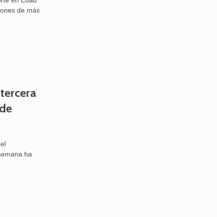
orte en Edad
ciones de más
 tercera
 de
el
e semana ha