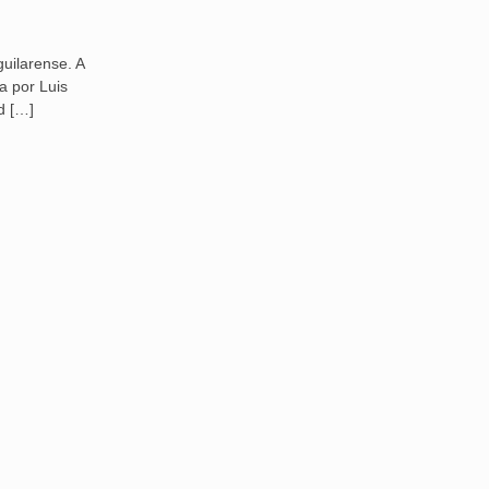
guilarense. A
a por Luis
d
[…]