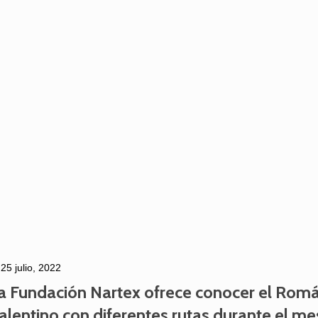
Aguilar de Cam
memoria: un via
25 julio, 2022
a Fundación Nartex ofrece conocer el Rom
alentino con diferentes rutas durante el me