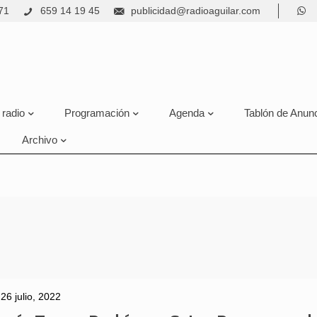
71
659 14 19 45
publicidad@radioaguilar.com
 radio
Programación
Agenda
Tablón de Anun
Archivo
26 julio, 2022