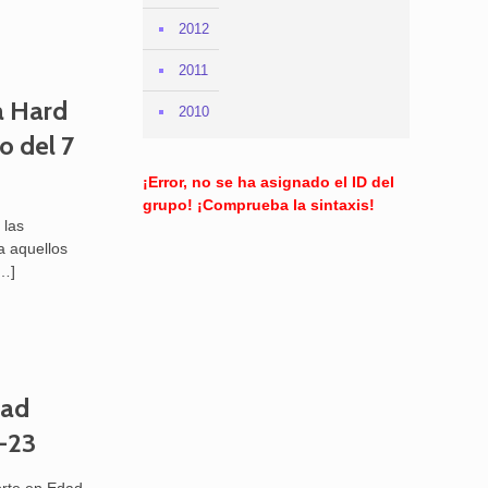
2012
2011
a Hard
2010
 del 7
¡Error, no se ha asignado el ID del
grupo! ¡Comprueba la sintaxis!
 las
a aquellos
…]
dad
2-23