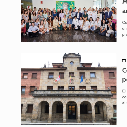
M
a
Co
em
pr
C
p
El
co
al