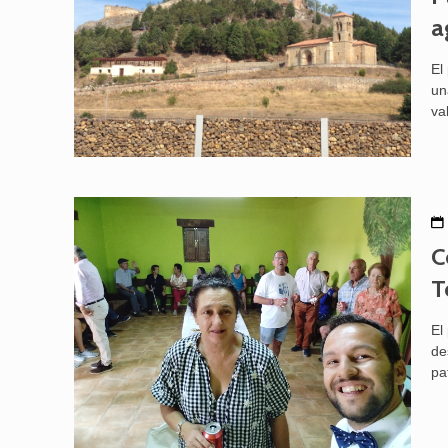
a
El
un
va
C
T
El
de
pa