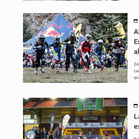
A
E
a
24
ca
qu
L
e