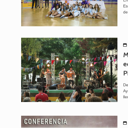
En
Es
de
M
e
P
De
Ay
ll