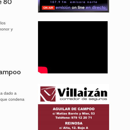
e 80
los
honor y
 Campoo
ha dado a
o que condena