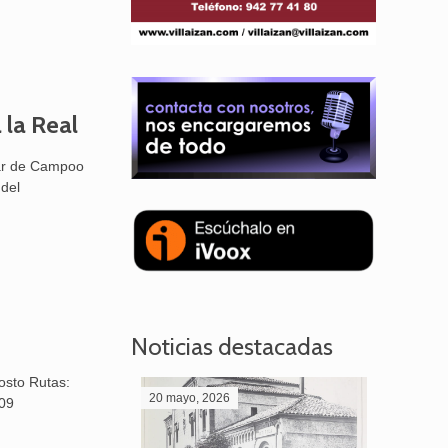
 la Real
lar de Campoo
 del
Noticias destacadas
osto Rutas:
20 mayo, 2026
28 abril,
509