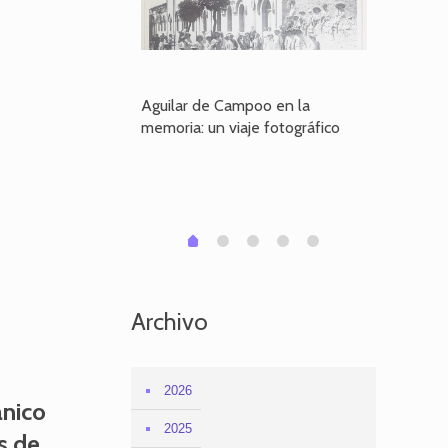
poo en la
Aguilar de Campoo en la
El dueño
je fotográfico
memoria: un viaje fotográfico
defiende
Aguilar
1
2
3
4
0
Archivo
2026
ánico
2025
s de