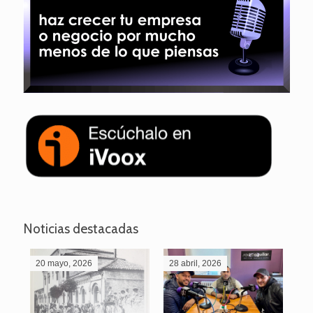
Noticias destacadas
20 mayo, 2026
28 abril, 2026
27