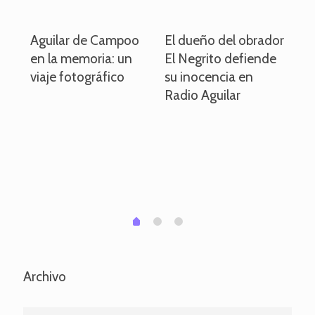
o
Aguilar de Campoo
El dueño del obrador
La
en la memoria: un
El Negrito defiende
el 
viaje fotográfico
su inocencia en
ind
Radio Aguilar
de
ve
pa
po
per
em
1
2
0
Archivo