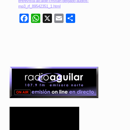
entrevista-alcalde-cristian-delgado-audios-
mp3_rf_89542351_1.html
Facebook
WhatsApp
X
Email
Compartir