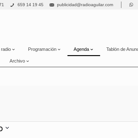
71
659 14 19 45
publicidad@radioaguilar.com
 radio
Programación
Agenda
Tablón de Anun
Archivo
o