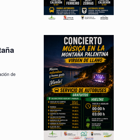
taña
ación de