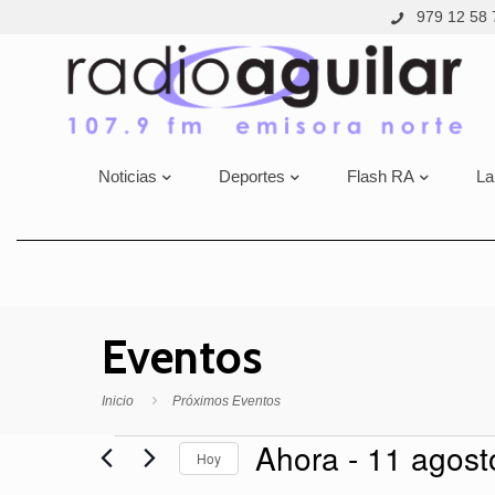
979 12 58 
Noticias
Deportes
Flash RA
La
Eventos
Inicio
Próximos Eventos
Eventos
Ahora
 - 
11 agost
Hoy
Selecciona