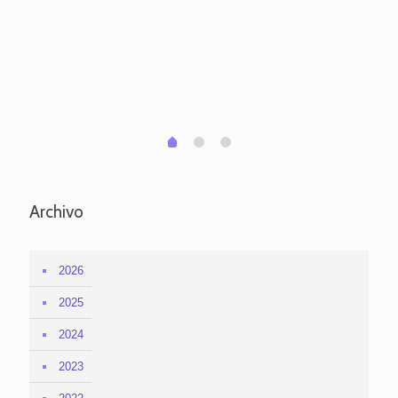
ve
pa
po
per
em
1
2
0
Archivo
2026
2025
2024
2023