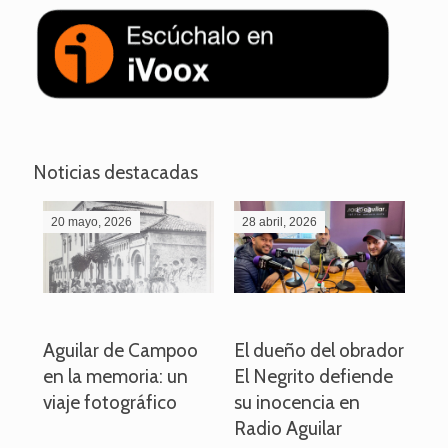
Noticias destacadas
20 mayo, 2026
28 abril, 2026
27
o
Aguilar de Campoo
El dueño del obrador
La
en la memoria: un
El Negrito defiende
el 
viaje fotográfico
su inocencia en
ind
Radio Aguilar
de