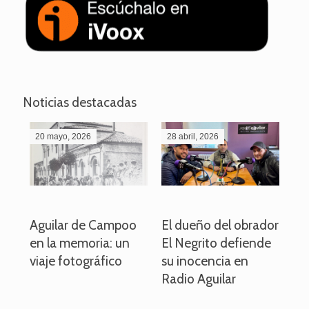
Noticias destacadas
20 mayo, 2026
28 abril, 2026
27
o
Aguilar de Campoo
El dueño del obrador
La
en la memoria: un
El Negrito defiende
el 
viaje fotográfico
su inocencia en
ind
Radio Aguilar
de
ve