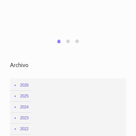
pa
po
per
em
1
2
0
Archivo
2026
2025
2024
2023
2022