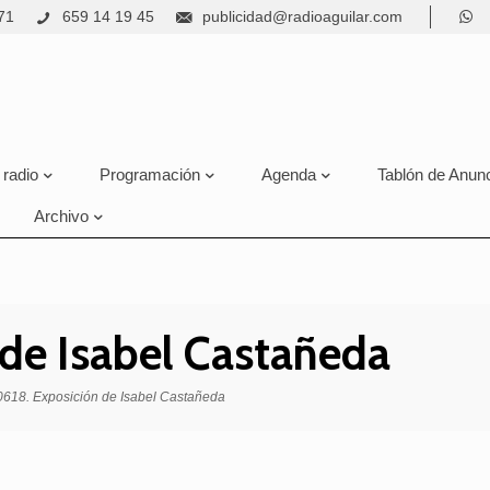
71
659 14 19 45
publicidad@radioaguilar.com
 radio
Programación
Agenda
Tablón de Anun
Archivo
 de Isabel Castañeda
618. Exposición de Isabel Castañeda