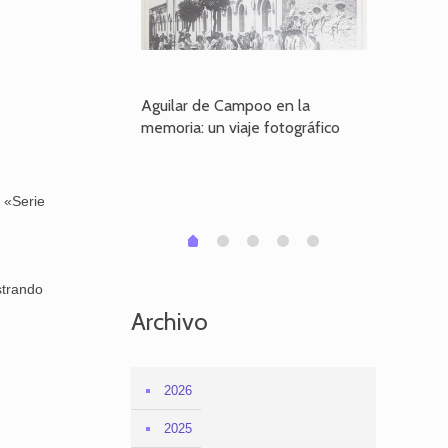
poo en la
Aguilar de Campoo en la
El dueño
je fotográfico
memoria: un viaje fotográfico
defiende
Aguilar
 «Serie
1
2
3
4
0
strando
Archivo
2026
2025