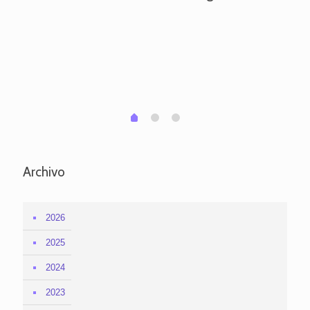
ve
pa
po
per
em
1
2
0
Archivo
2026
2025
2024
2023