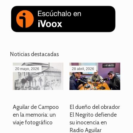
Noticias destacadas
20 mayo, 2026
28 abril, 2026
27
o
Aguilar de Campoo
El dueño del obrador
La
en la memoria: un
El Negrito defiende
el 
viaje fotográfico
su inocencia en
ind
Radio Aguilar
de