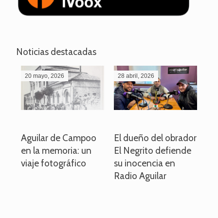
Noticias destacadas
20 mayo, 2026
28 abril, 2026
27
o
Aguilar de Campoo
El dueño del obrador
La
en la memoria: un
El Negrito defiende
el 
viaje fotográfico
su inocencia en
ind
Radio Aguilar
de
ve
pa
po