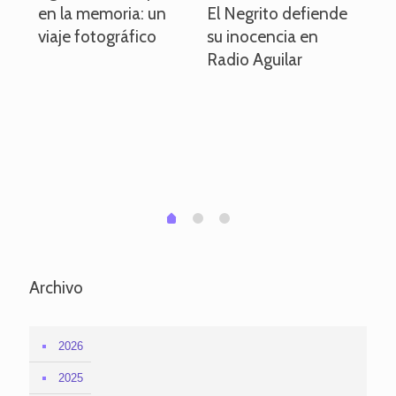
en la memoria: un
El Negrito defiende
el 
viaje fotográfico
su inocencia en
ind
Radio Aguilar
de
ve
pa
po
per
em
1
2
0
Archivo
2026
2025