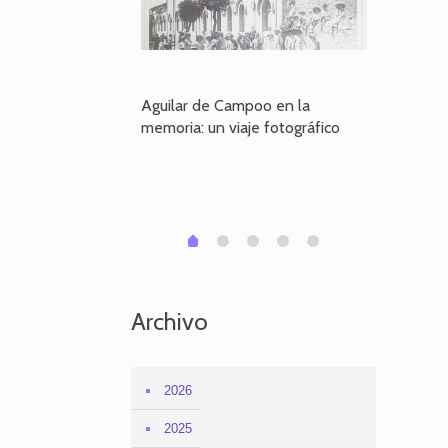
poo en la
Aguilar de Campoo en la
El dueño
je fotográfico
memoria: un viaje fotográfico
defiende
Aguilar
1
2
3
4
0
Archivo
2026
2025