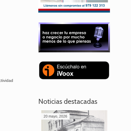
tividad
Noticias destacadas
20 mayo, 2026
28 abril,