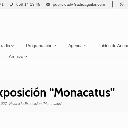
71
659 14 19 45
publicidad@radioaguilar.com
 radio
Programación
Agenda
Tablón de Anun
Archivo
 Exposición “Monacatus”
027. Visita a la Exposición “Monacatus”