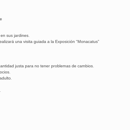
re
Aguilar de Cam
en sus jardines.
memoria: un via
realizará una visita guiada a la Exposición “Monacatus”
 cantidad justa para no tener problemas de cambios.
ocios.
adulto.
.