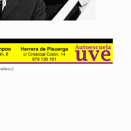
Aguilar de Cam
memoria: un via
atles»)