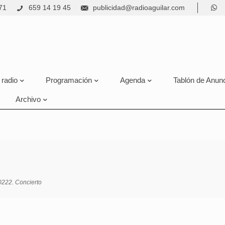
71
659 14 19 45
publicidad@radioaguilar.com
 radio
Programación
Agenda
Tablón de Anun
Archivo
222. Concierto