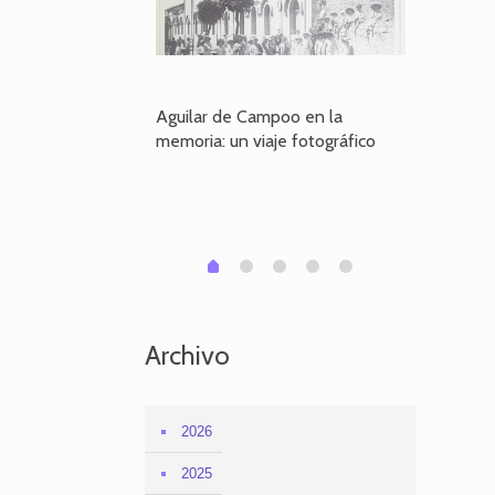
poo en la
Aguilar de Campoo en la
El dueño
je fotográfico
memoria: un viaje fotográfico
defiende
Aguilar
1
2
3
4
0
Archivo
2026
2025