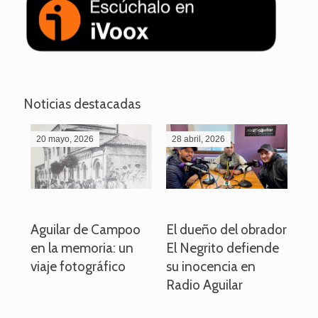
Noticias destacadas
20 mayo, 2026
28 abril, 2026
27
o
Aguilar de Campoo
El dueño del obrador
La
en la memoria: un
El Negrito defiende
el 
viaje fotográfico
su inocencia en
ind
Radio Aguilar
de
ve