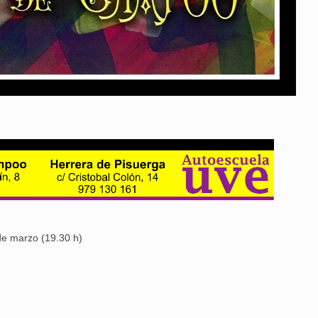
Aguilar de Cam
memoria: un via
de marzo (19.30 h)