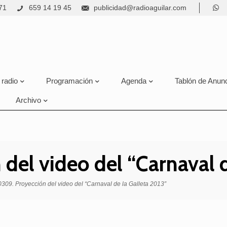
71
659 14 19 45
publicidad@radioaguilar.com
 radio
Programación
Agenda
Tablón de Anun
Archivo
del video del “Carnaval d
309. Proyección del video del “Carnaval de la Galleta 2013”