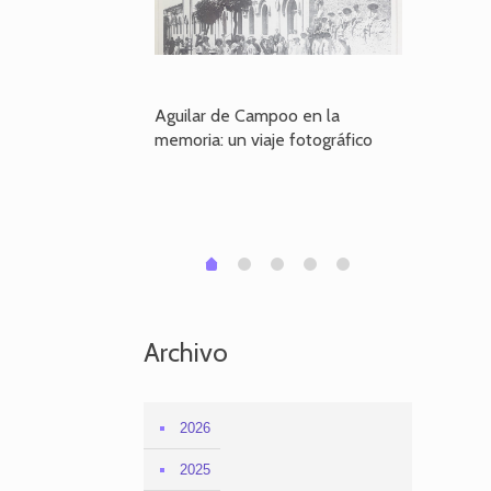
poo en la
Aguilar de Campoo en la
El dueño
je fotográfico
memoria: un viaje fotográfico
defiende
Aguilar
1
2
3
4
0
Archivo
2026
2025