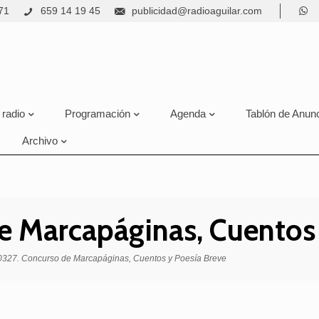
71
659 14 19 45
publicidad@radioaguilar.com
 radio
Programación
Agenda
Tablón de Anun
Archivo
e Marcapáginas, Cuentos 
327. Concurso de Marcapáginas, Cuentos y Poesía Breve