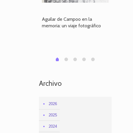
poo en la
Aguilar de Campoo en la
El dueño
je fotográfico
memoria: un viaje fotográfico
defiende
Aguilar
1
2
3
4
0
Archivo
2026
2025
2024