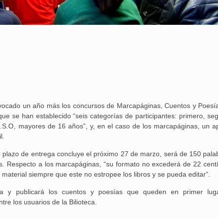
vocado un año más los concursos de Marcapáginas, Cuentos y Poesí
que se han establecido “seis categorías de participantes: primero, se
 E.S.O, mayores de 16 años”, y, en el caso de los marcapáginas, un a
l.
o plazo de entrega concluye el próximo 27 de marzo, será de 150 pala
as. Respecto a los marcapáginas, “su formato no excederá de 22 cent
e material siempre que este no estropee los libros y se pueda editar”.
25 febrero, 2026
ía y publicará los cuentos y poesías que queden en primer lug
re los usuarios de la Bilioteca.