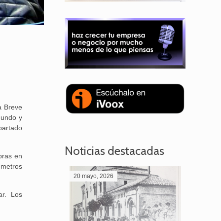
a Breve
gundo y
partado
Noticias destacadas
bras en
ímetros
20 mayo, 2026
28 abril,
ar. Los