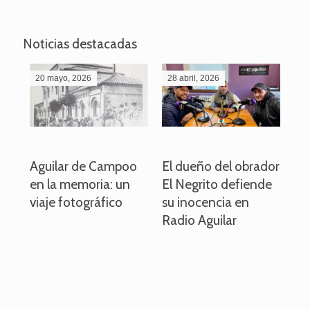
Noticias destacadas
20 mayo, 2026
28 abril, 2026
27
o
Aguilar de Campoo
El dueño del obrador
La
en la memoria: un
El Negrito defiende
el 
viaje fotográfico
su inocencia en
ind
Radio Aguilar
de
ve
pa
po
per