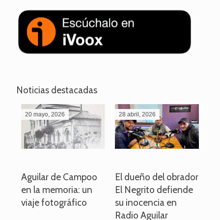
Noticias destacadas
20 mayo, 2026
28 abril, 2026
27
o
Aguilar de Campoo
El dueño del obrador
La
en la memoria: un
El Negrito defiende
el 
viaje fotográfico
su inocencia en
ind
Radio Aguilar
de