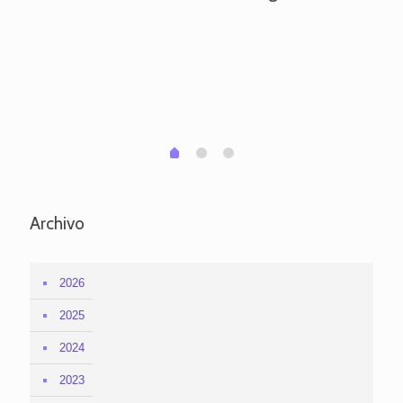
ve
pa
po
per
em
1
2
0
Archivo
2026
2025
2024
2023