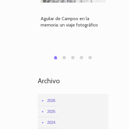
poo en la
Aguilar de Campoo en la
El dueño
je fotográfico
memoria: un viaje fotográfico
defiende
Aguilar
1
2
3
4
0
Archivo
2026
2025
2024