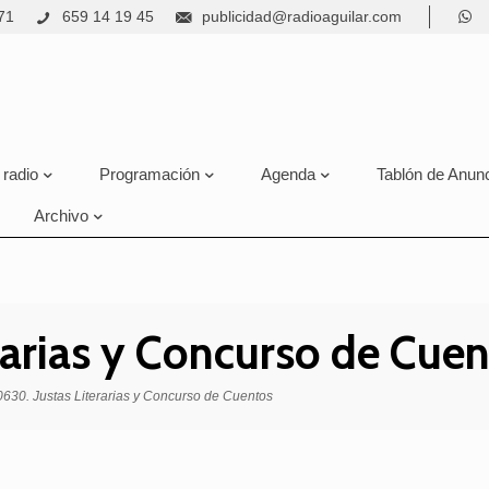
71
659 14 19 45
publicidad@radioaguilar.com
 radio
Programación
Agenda
Tablón de Anun
Archivo
rarias y Concurso de Cue
630. Justas Literarias y Concurso de Cuentos