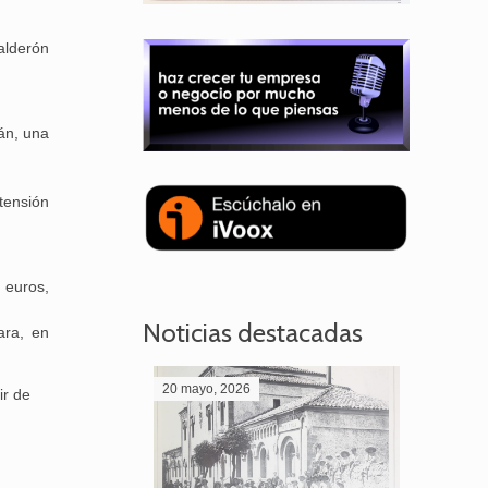
alderón
án, una
tensión
 euros,
Noticias destacadas
ara, en
20 mayo, 2026
28 abril,
ir de