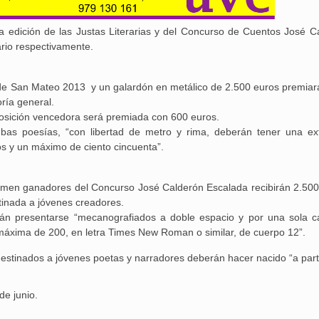
edición de las Justas Literarias y del Concurso de Cuentos José C
ario respectivamente.
s de San Mateo 2013 y un galardón en metálico de 2.500 euros premiar
ría general.
posición vencedora será premiada con 600 euros.
bas poesías, “con libertad de metro y rima, deberán tener una ex
s y un máximo de ciento cincuenta”.
lamen ganadores del Concurso José Calderón Escalada recibirán 2.500
tinada a jóvenes creadores.
án presentarse “mecanografiados a doble espacio y por una sola c
máxima de 200, en letra Times New Roman o similar, de cuerpo 12”.
25 febrero, 2026
estinados a jóvenes poetas y narradores deberán hacer nacido “a part
de junio.