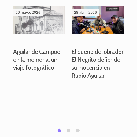
20 mayo, 2026
28 abril, 2026
27
o
Aguilar de Campoo
El dueño del obrador
La
en la memoria: un
El Negrito defiende
el 
viaje fotográfico
su inocencia en
ind
Radio Aguilar
de
ve
pa
po
per
em
1
2
0