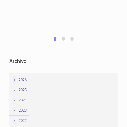
pa
po
per
em
1
2
0
Archivo
2026
2025
2024
2023
2022