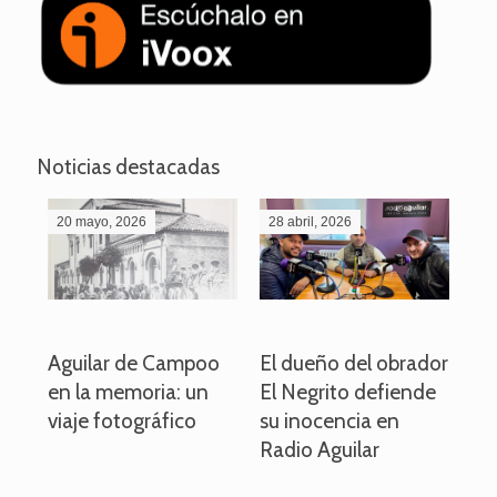
Noticias destacadas
20 mayo, 2026
28 abril, 2026
27
o
Aguilar de Campoo
El dueño del obrador
La
en la memoria: un
El Negrito defiende
el 
viaje fotográfico
su inocencia en
ind
Radio Aguilar
de
ve