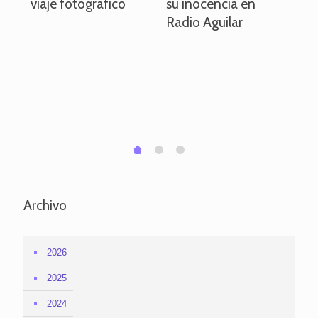
viaje fotográfico
su inocencia en
ind
Radio Aguilar
de
ve
pa
po
per
em
1
2
0
Archivo
2026
2025
2024