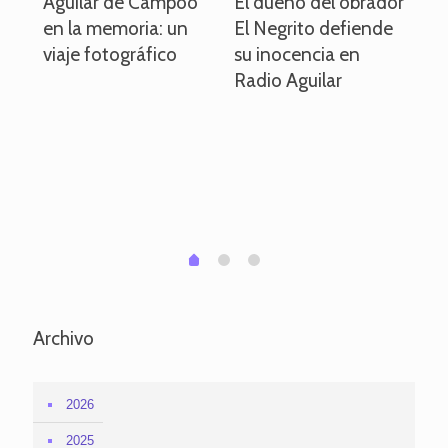
o
Aguilar de Campoo
El dueño del obrador
La
en la memoria: un
El Negrito defiende
el 
viaje fotográfico
su inocencia en
ind
Radio Aguilar
de
ve
pa
po
per
em
1
2
0
Archivo
2026
2025