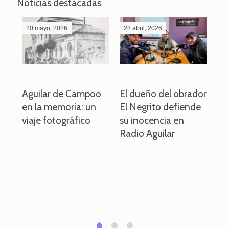
Noticias destacadas
20 mayo, 2026
28 abril, 2026
27
o
Aguilar de Campoo
El dueño del obrador
La
en la memoria: un
El Negrito defiende
el 
viaje fotográfico
su inocencia en
ind
Radio Aguilar
de
ve
pa
po
per
em
1
2
0