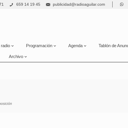
71
659 14 19 45
publicidad@radioaguilar.com
 radio
Programación
Agenda
Tablón de Anun
Archivo
osición