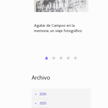
poo en la
Aguilar de Campoo en la
El dueño
je fotográfico
memoria: un viaje fotográfico
defiende
Aguilar
1
2
3
4
0
Archivo
2026
2025