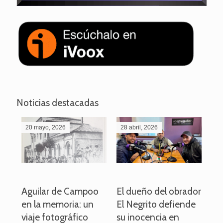
Noticias destacadas
20 mayo, 2026
28 abril, 2026
27
o
Aguilar de Campoo
El dueño del obrador
La
en la memoria: un
El Negrito defiende
el 
viaje fotográfico
su inocencia en
ind