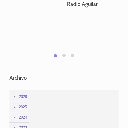
Radio Aguilar
de
ve
pa
po
per
em
1
2
0
Archivo
2026
2025
2024
2023