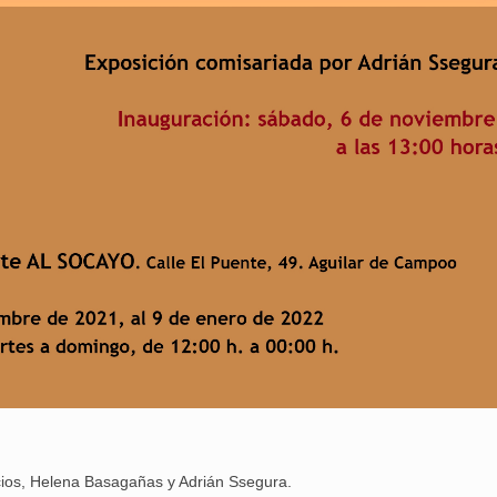
Aguilar de Cam
memoria: un via
cios, Helena Basagañas y Adrián Ssegura.