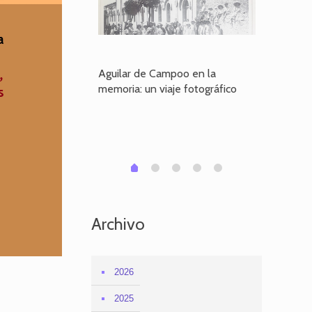
poo en la
Aguilar de Campoo en la
El dueño
je fotográfico
memoria: un viaje fotográfico
defiende
Aguilar
1
2
3
4
0
Archivo
2026
2025