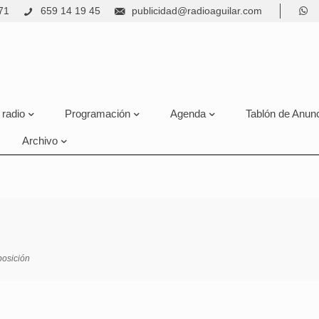
71
659 14 19 45
publicidad@radioaguilar.com
 radio
Programación
Agenda
Tablón de Anun
Archivo
osición