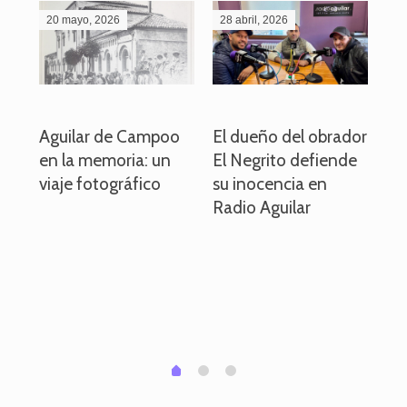
20 mayo, 2026
28 abril, 2026
27
o
Aguilar de Campoo
El dueño del obrador
La
en la memoria: un
El Negrito defiende
el 
viaje fotográfico
su inocencia en
ind
Radio Aguilar
de
ve
pa
po
per
em
1
2
0