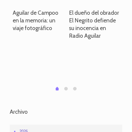
o
Aguilar de Campoo
El dueño del obrador
La
en la memoria: un
El Negrito defiende
el 
viaje fotográfico
su inocencia en
ind
Radio Aguilar
de
ve
pa
po
per
em
1
2
0
Archivo
2026