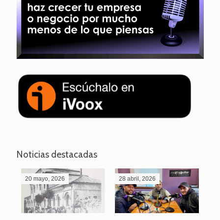
Noticias destacadas
20 mayo, 2026
28 abril, 2026
27