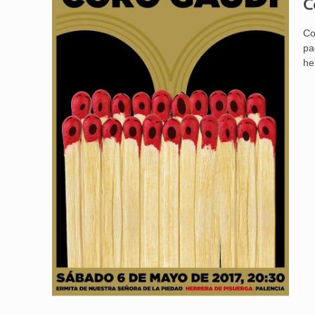
C
Co
pa
he