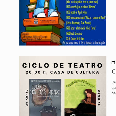
C
Du
qu
ba