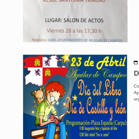
D
Co
Ay
or