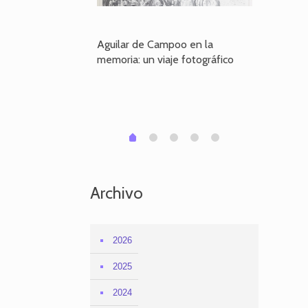
poo en la
Aguilar de Campoo en la
El dueño
je fotográfico
memoria: un viaje fotográfico
defiende
Aguilar
1
2
3
4
0
Archivo
2026
2025
2024