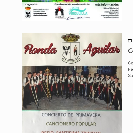
C
Co
Fe
Sa