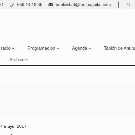
71
659 14 19 45
publicidad@radioaguilar.com
 radio
Programación
Agenda
Tablón de Anun
Archivo
4 mayo, 2017