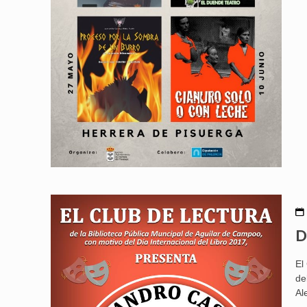
D
El
de
Al