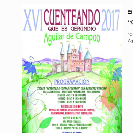
“
“C
Ag