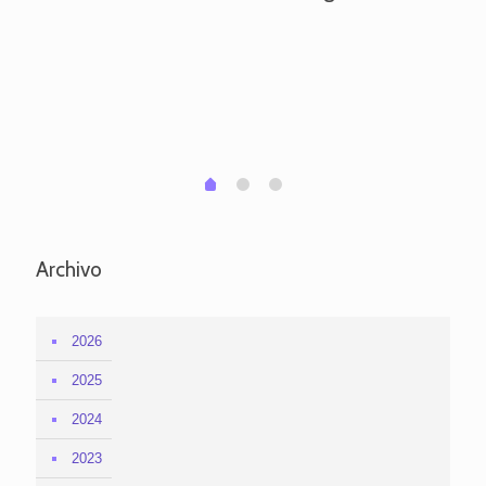
ve
pa
po
per
em
1
2
0
Archivo
2026
2025
2024
2023