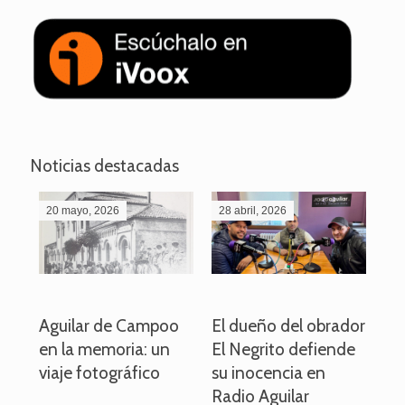
Noticias destacadas
20 mayo, 2026
28 abril, 2026
27
o
Aguilar de Campoo
El dueño del obrador
La
en la memoria: un
El Negrito defiende
el 
viaje fotográfico
su inocencia en
ind
Radio Aguilar
de