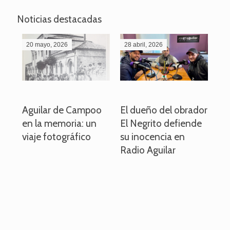
Noticias destacadas
20 mayo, 2026
28 abril, 2026
27
o
Aguilar de Campoo
El dueño del obrador
La
en la memoria: un
El Negrito defiende
el 
viaje fotográfico
su inocencia en
ind
Radio Aguilar
de
ve
pa
po
per
em