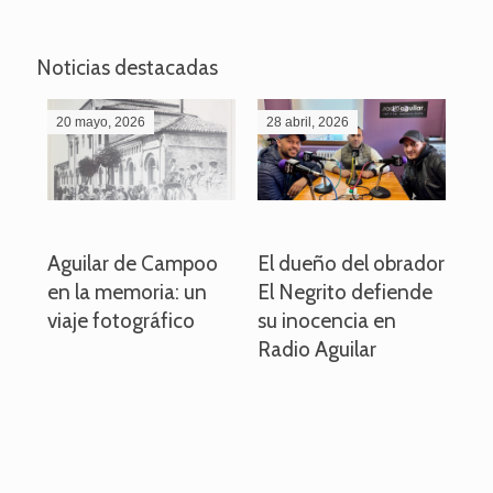
Noticias destacadas
20 mayo, 2026
28 abril, 2026
27
o
Aguilar de Campoo
El dueño del obrador
La
en la memoria: un
El Negrito defiende
el 
viaje fotográfico
su inocencia en
ind
Radio Aguilar
de
ve
pa
po
per
em