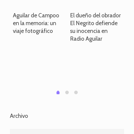
o
Aguilar de Campoo
El dueño del obrador
La
en la memoria: un
El Negrito defiende
el 
viaje fotográfico
su inocencia en
ind
Radio Aguilar
de
ve
pa
po
per
em
1
2
0
Archivo