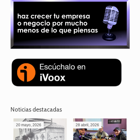
Noticias destacadas
20 mayo, 2026
28 abril, 2026
27