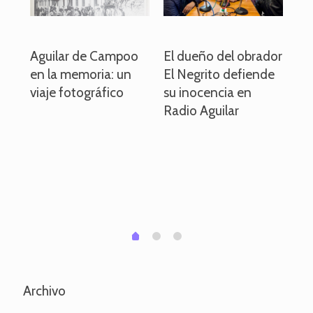
o
Aguilar de Campoo
El dueño del obrador
La
en la memoria: un
El Negrito defiende
el 
viaje fotográfico
su inocencia en
ind
Radio Aguilar
de
ve
pa
po
per
em
1
2
0
Archivo