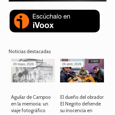
Noticias destacadas
20 mayo, 2026
28 abril, 2026
27
o
Aguilar de Campoo
El dueño del obrador
La
en la memoria: un
El Negrito defiende
el 
viaje fotográfico
su inocencia en
ind