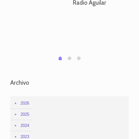
Radio Aguilar
de
ve
pa
po
per
em
1
2
0
Archivo
2026
2025
2024
2023