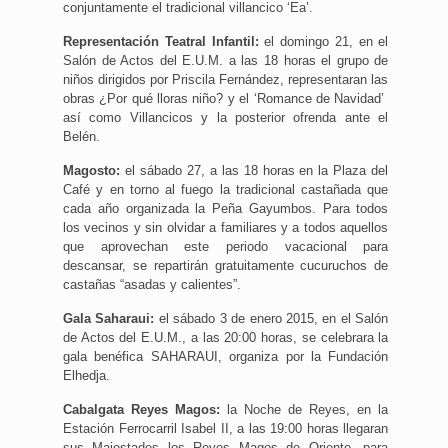
conjuntamente el tradicional villancico ‘Ea’.
Representación Teatral Infantil:
el domingo 21, en el
Salón de Actos del E.U.M. a las 18 horas el grupo de
niños dirigidos por Priscila Fernández, representaran las
obras ¿Por qué lloras niño? y el ‘Romance de Navidad’
así como Villancicos y la posterior ofrenda ante el
Belén.
Magosto:
el sábado 27, a las 18 horas en la Plaza del
Café y en torno al fuego la tradicional castañada que
cada año organizada la Peña Gayumbos. Para todos
los vecinos y sin olvidar a familiares y a todos aquellos
que aprovechan este periodo vacacional para
descansar, se repartirán gratuitamente cucuruchos de
castañas “asadas y calientes”.
Gala Saharaui:
el sábado 3 de enero 2015, en el Salón
de Actos del E.U.M., a las 20:00 horas, se celebrara la
gala benéfica SAHARAUI, organiza por la Fundación
Elhedja.
Cabalgata Reyes Magos:
la Noche de Reyes, en la
Estación Ferrocarril Isabel II, a las 19:00 horas llegaran
sus Majestades los Reyes Magos de Oriente, para