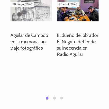
20 mayo, 2026
28 abril, 2026
27
o
Aguilar de Campoo
El dueño del obrador
La
en la memoria: un
El Negrito defiende
el 
viaje fotográfico
su inocencia en
ind
Radio Aguilar
de
ve
pa
po
per
em
1
2
0