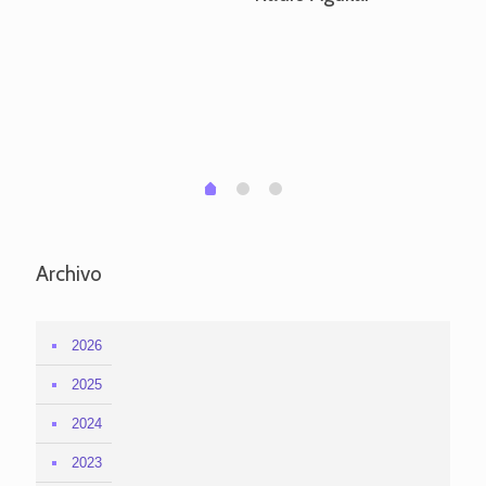
ve
pa
po
per
em
1
2
0
Archivo
2026
2025
2024
2023