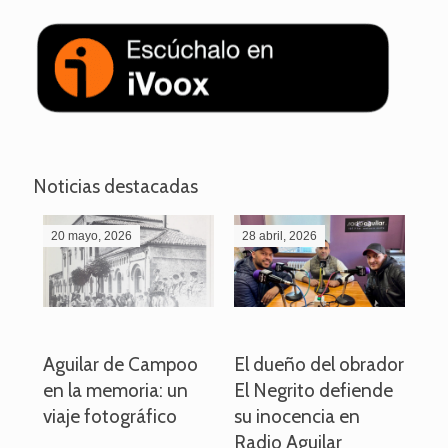
Noticias destacadas
20 mayo, 2026
28 abril, 2026
27
o
Aguilar de Campoo
El dueño del obrador
La
en la memoria: un
El Negrito defiende
el 
viaje fotográfico
su inocencia en
ind
Radio Aguilar
de