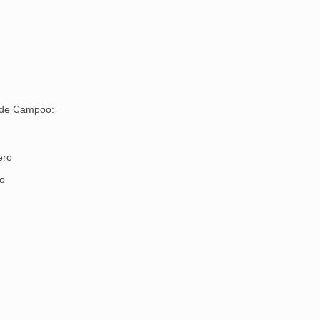
r de Campoo:
ero
ro
25 febrero, 2026