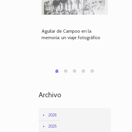
poo en la
Aguilar de Campoo en la
El dueño
je fotográfico
memoria: un viaje fotográfico
defiende
Aguilar
1
2
3
4
0
Archivo
2026
2025