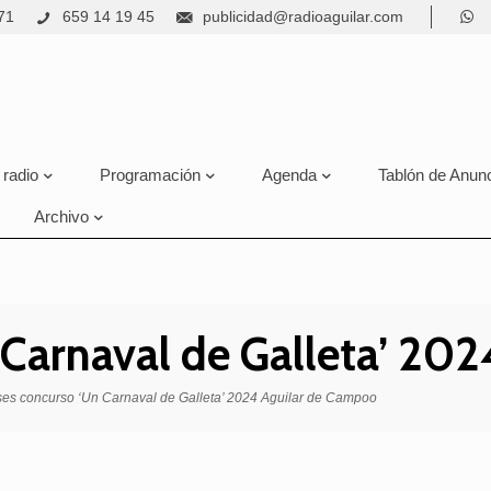
71
659 14 19 45
publicidad@radioaguilar.com
 radio
Programación
Agenda
Tablón de Anun
Archivo
 Carnaval de Galleta’ 20
es concurso ‘Un Carnaval de Galleta’ 2024 Aguilar de Campoo