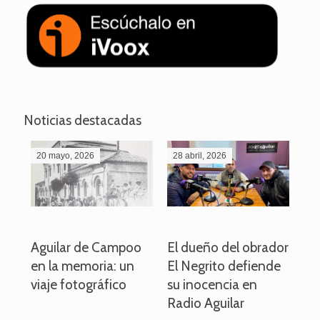
Noticias destacadas
20 mayo, 2026
28 abril, 2026
27
o
Aguilar de Campoo
El dueño del obrador
La
en la memoria: un
El Negrito defiende
el 
viaje fotográfico
su inocencia en
ind
Radio Aguilar
de