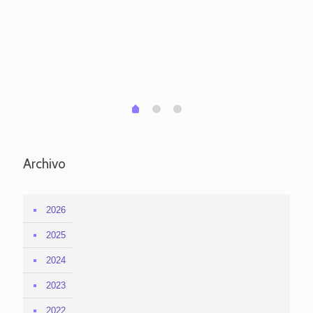
ve
pa
po
per
em
1
2
0
Archivo
2026
2025
2024
2023
2022