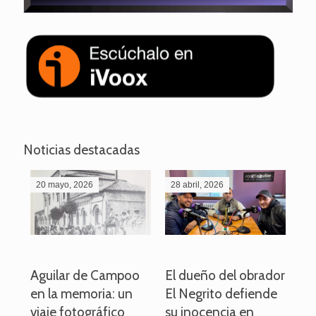
Noticias destacadas
20 mayo, 2026
28 abril, 2026
27
o
Aguilar de Campoo
El dueño del obrador
La
en la memoria: un
El Negrito defiende
el 
viaje fotográfico
su inocencia en
ind