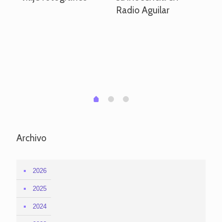
Radio Aguilar
de
ve
pa
po
per
em
1
2
0
Archivo
2026
2025
2024