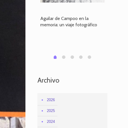
poo en la
Aguilar de Campoo en la
El dueño
je fotográfico
memoria: un viaje fotográfico
defiende
Aguilar
1
2
3
4
0
Archivo
2026
2025
2024