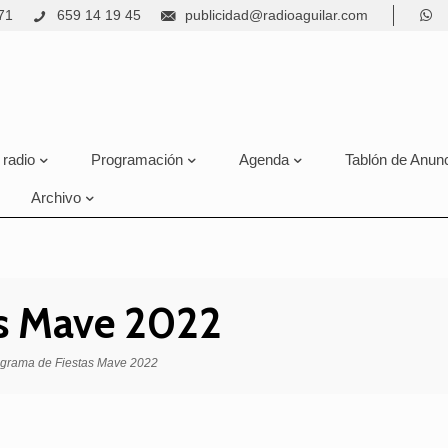
71
659 14 19 45
publicidad@radioaguilar.com
 radio
Programación
Agenda
Tablón de Anun
Archivo
as Mave 2022
grama de Fiestas Mave 2022