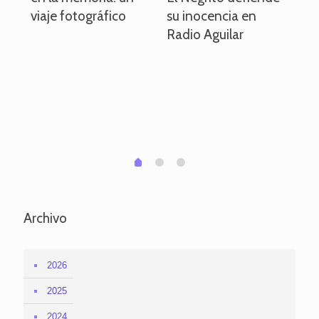
viaje fotográfico
su inocencia en
ind
Radio Aguilar
de
ve
pa
po
per
em
1
2
0
Archivo
2026
2025
2024