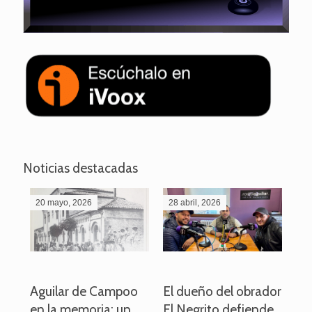
Noticias destacadas
20 mayo, 2026
28 abril, 2026
27
o
Aguilar de Campoo
El dueño del obrador
La
en la memoria: un
El Negrito defiende
el 