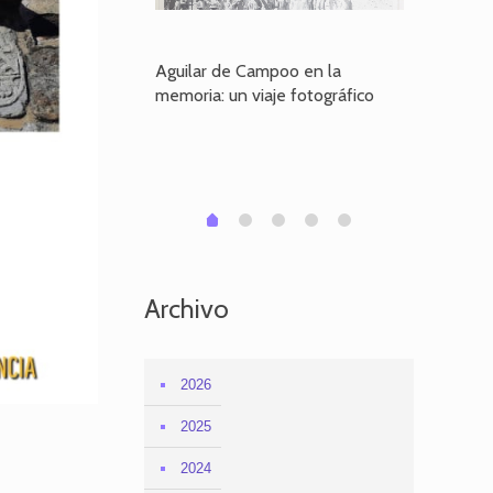
poo en la
Aguilar de Campoo en la
El dueño
je fotográfico
memoria: un viaje fotográfico
defiende
Aguilar
1
2
3
4
0
Archivo
2026
2025
2024