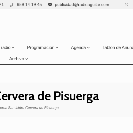
71
659 14 19 45
publicidad@radioaguilar.com
 radio
Programación
Agenda
Tablón de Anun
Archivo
Cervera de Pisuerga
leres San Isidro Cervera de Pisuerga