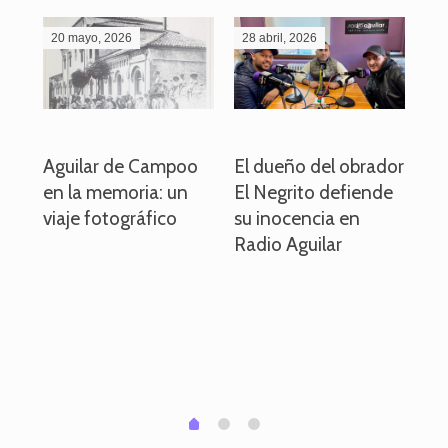
20 mayo, 2026
28 abril, 2026
27
o
Aguilar de Campoo
El dueño del obrador
La
en la memoria: un
El Negrito defiende
el 
viaje fotográfico
su inocencia en
ind
Radio Aguilar
de
ve
pa
po
per
em
1
2
0