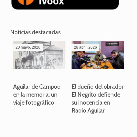
Noticias destacadas
20 mayo, 2026
28 abril, 2026
27
o
Aguilar de Campoo
El dueño del obrador
La
en la memoria: un
El Negrito defiende
el 
viaje fotográfico
su inocencia en
ind
Radio Aguilar
de
ve
pa
po