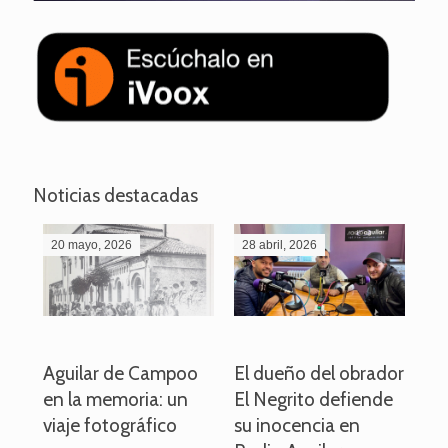
Noticias destacadas
20 mayo, 2026
28 abril, 2026
27
o
Aguilar de Campoo
El dueño del obrador
La
en la memoria: un
El Negrito defiende
el 
viaje fotográfico
su inocencia en
ind