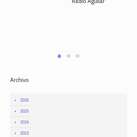
Radio Aguilar
de
ve
pa
po
per
em
1
2
0
Archivo
2026
2025
2024
2023